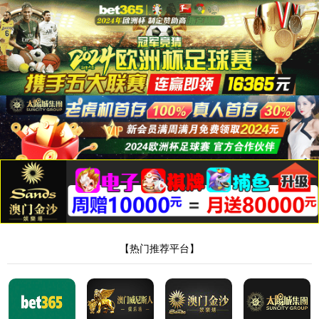
“/”应用程序中的服务器错误。
无法找到资源。
说明:
HTTP 404。您正在查找的资源(或者它的一个依赖项)可能已被移除，或其名称已更
改，或暂时不可用。请检查以下 URL 并确保其拼写正确。
请求的 URL:
/ygyd/info_24.aspx
版本信息:
Microsoft .NET Framework 版本:4.0.30319; ASP.NET 版本:4.8.4797.0